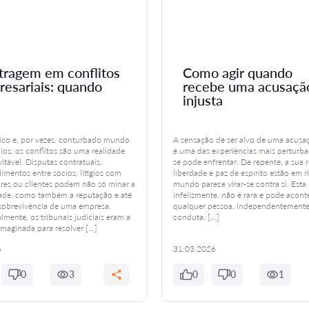
tragem em conflitos
Como agir quando
esariais: quando
recebe uma acusaçã
injusta
co e, por vezes, conturbado mundo
A sensação de ser alvo de uma acusaç
ios, os conflitos são uma realidade
é uma das experiências mais perturb
itável. Disputas contratuais,
se pode enfrentar. De repente, a sua 
imentos entre sócios, litígios com
liberdade e paz de espírito estão em ri
res ou clientes podem não só minar a
mundo parece virar-se contra si. Esta 
dade, como também a reputação e até
infelizmente, não é rara e pode acont
 sobrevivência de uma empresa.
qualquer pessoa, independentemente
lmente, os tribunais judiciais eram a
conduta. […]
imaginada para resolver […]
6
31.03.2026
0
3
0
0
1