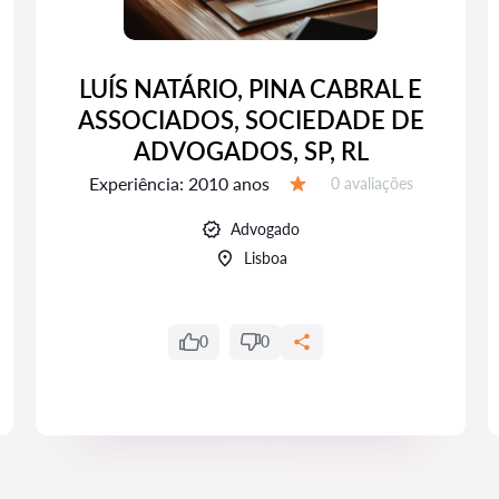
LUÍS NATÁRIO, PINA CABRAL E
ASSOCIADOS, SOCIEDADE DE
ADVOGADOS, SP, RL
Experiência:
2010 anos
Avaliações:
0 avaliações
Avaliação:
Advogado
Lisboa
0
0