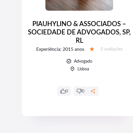
PIAUHYLINO & ASSOCIADOS –
DE
SOCIEDADE DE ADVOGADOS, SP,
RL
Experiência:
2015 anos
Avaliações:
es
0 avaliações
Avaliação:
Advogado
Lisboa
0
0