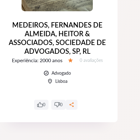
MEDEIROS, FERNANDES DE
ALMEIDA, HEITOR &
A
ASSOCIADOS, SOCIEDADE DE
ADVOGADOS, SP, RL
Experiência:
2000 anos
Avaliações:
0 avaliações
Avaliação:
Advogado
Lisboa
0
0