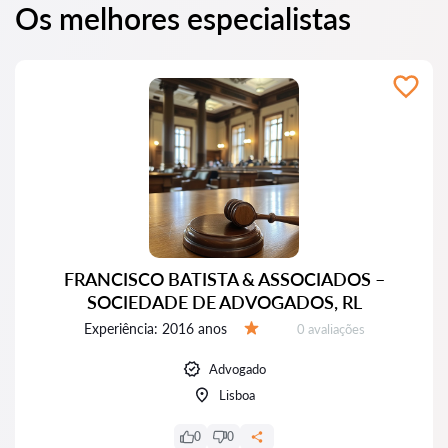
Os melhores especialistas
FRANCISCO BATISTA & ASSOCIADOS –
SOCIEDADE DE ADVOGADOS, RL
Experiência:
2016 anos
Avaliações:
0 avaliações
Avaliação:
Advogado
Lisboa
0
0