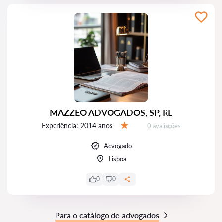
MAZZEO ADVOGADOS, SP, RL
Experiência:
2014 anos
Avaliações:
0 avaliações
Avaliação:
Advogado
Lisboa
0
0
Para o catálogo de advogados