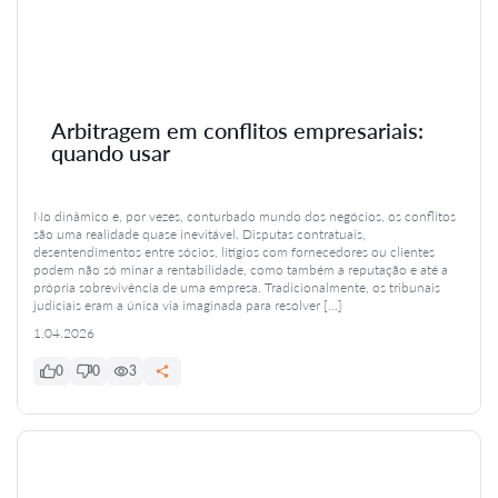
Arbitragem em conflitos empresariais:
quando usar
No dinâmico e, por vezes, conturbado mundo dos negócios, os conflitos
são uma realidade quase inevitável. Disputas contratuais,
desentendimentos entre sócios, litígios com fornecedores ou clientes
podem não só minar a rentabilidade, como também a reputação e até a
própria sobrevivência de uma empresa. Tradicionalmente, os tribunais
judiciais eram a única via imaginada para resolver […]
1.04.2026
0
0
3