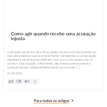
Como agir quando recebe uma acusação
injusta
A sensação de ser alvo de uma acusação injusta é uma das experiências
mais perturbadoras que se pode enfrentar. De repente, a sua reputação,
liberdade e paz de espírito estão em risco, e o mundo parece virar-se
contra si. Esta situação, infelizmente, não é rara e pode acontecer a
qualquer pessoa, independentemente da sua conduta. […]
31.03.2026
0
0
1
Para todos os artigos