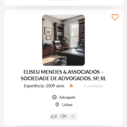
ELISEU MENDES & ASSOCIADOS –
SOCIEDADE DE ADVOGADOS, SP, RL
Experiência:
2009 anos
Avaliações:
0 avaliações
Avaliação:
Advogado
Lisboa
0
0