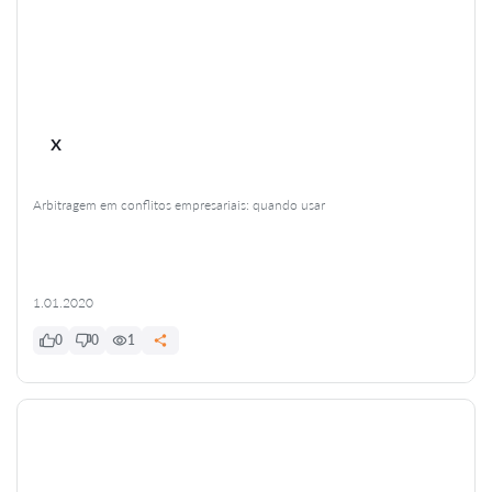
x
Arbitragem em conflitos empresariais: quando usar
1.01.2020
0
0
1