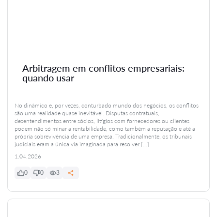
Arbitragem em conflitos empresariais:
quando usar
No dinâmico e, por vezes, conturbado mundo dos negócios, os conflitos
são uma realidade quase inevitável. Disputas contratuais,
desentendimentos entre sócios, litígios com fornecedores ou clientes
podem não só minar a rentabilidade, como também a reputação e até a
própria sobrevivência de uma empresa. Tradicionalmente, os tribunais
judiciais eram a única via imaginada para resolver […]
1.04.2026
0
0
3