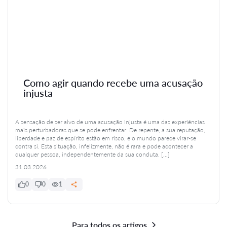
Como agir quando recebe uma acusação
injusta
A sensação de ser alvo de uma acusação injusta é uma das experiências
mais perturbadoras que se pode enfrentar. De repente, a sua reputação,
liberdade e paz de espírito estão em risco, e o mundo parece virar-se
contra si. Esta situação, infelizmente, não é rara e pode acontecer a
qualquer pessoa, independentemente da sua conduta. […]
31.03.2026
0
0
1
Para todos os artigos