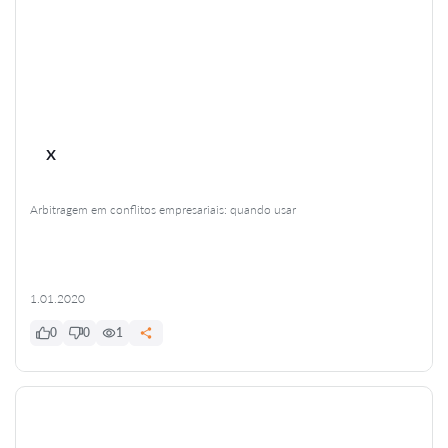
x
Arbitragem em conflitos empresariais: quando usar
1.01.2020
0
0
1