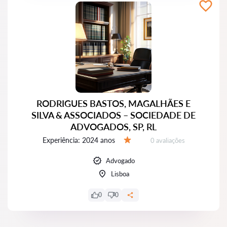
RODRIGUES BASTOS, MAGALHÃES E
SILVA & ASSOCIADOS – SOCIEDADE DE
ADVOGADOS, SP, RL
Experiência:
2024 anos
Avaliações:
0 avaliações
Avaliação:
Advogado
Lisboa
0
0