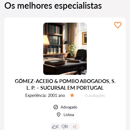
Os melhores especialistas
GÓMEZ-ACEBO & POMBO ABOGADOS, S.
L. P. – SUCURSAL EM PORTUGAL
Experiência:
2001 ano
Avaliações:
0 avaliações
Avaliação:
Advogado
Lisboa
0
0