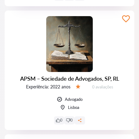
APSM – Sociedade de Advogados, SP, RL
Experiência:
2022 anos
Avaliações:
0 avaliações
Avaliação:
Advogado
Lisboa
0
0