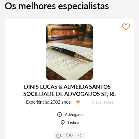
Os melhores especialistas
DINIS LUCAS & ALMEIDA SANTOS –
SOCIEDADE DE ADVOGADOS SP, RL
Experiência:
2002 anos
Avaliações:
0 avaliações
Avaliação:
Advogado
Lisboa
0
0