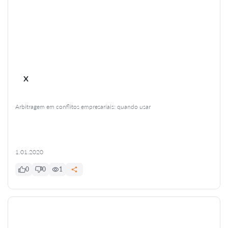
x
Arbitragem em conflitos empresariais: quando usar
1.01.2020
0
0
1