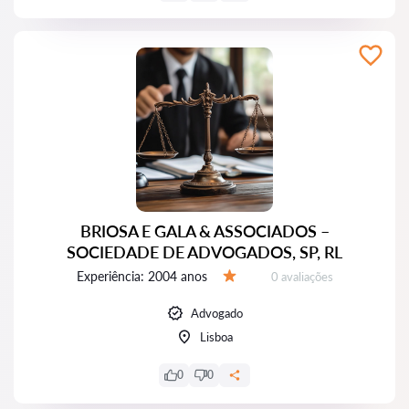
BRIOSA E GALA & ASSOCIADOS –
SOCIEDADE DE ADVOGADOS, SP, RL
Experiência:
2004 anos
Avaliações:
0 avaliações
Avaliação:
Advogado
Lisboa
0
0