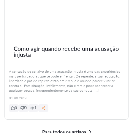
Como agir quando recebe uma acusação
injusta
A sensação de ser alvo de uma acusação injusta é uma das experiências
mais perturbadoras que se pode enfrentar. De repente, a sua reputação,
liberdade e paz de espírito estão em risco, e o mundo parece virar-se
contra si. Esta situação, infelizmente, não é rara e pode acontecer a
qualquer pessoa, independentemente da sua conduta. […]
31.03.2026
0
0
1
Para todos os artigos