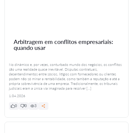
Arbitragem em conflitos empresariais:
quando usar
No dinâmico e, por vezes, conturbado mundo dos negócios, os conflitos
são uma realidade quase inevitável. Disputas contratuais,
desentendimentos entre sócios, litígios com fornecedores ou clientes
podem não só minar a rentabilidade, como também a reputação e até a
própria sobrevivência de uma empresa. Tradicionalmente, os tribunais
judiciais eram a única via imaginada para resolver […]
1.04.2026
0
0
3