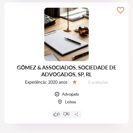
GÓMEZ & ASSOCIADOS, SOCIEDADE DE
ADVOGADOS, SP, RL
Experiência:
2020 anos
Avaliações:
0 avaliações
Avaliação:
Advogado
Lisboa
0
0