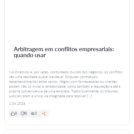
Arbitragem em conflitos empresariais:
quando usar
No dinâmico e, por vezes, conturbado mundo dos negócios, os conflitos
são uma realidade quase inevitável. Disputas contratuais,
desentendimentos entre sócios, litígios com fornecedores ou clientes
podem não só minar a rentabilidade, como também a reputação e até a
própria sobrevivência de uma empresa. Tradicionalmente, os tribunais
judiciais eram a única via imaginada para resolver […]
1.04.2026
0
0
3