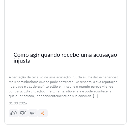
Como agir quando recebe uma acusação
injusta
A sensação de ser alvo de uma acusação injusta é uma das experiências
mais perturbadoras que se pode enfrentar. De repente, a sua reputação,
liberdade e paz de espírito estão em risco, e o mundo parece virar-se
contra si. Esta situação, infelizmente, não é rara e pode acontecer a
qualquer pessoa, independentemente da sua conduta. […]
31.03.2026
0
0
1