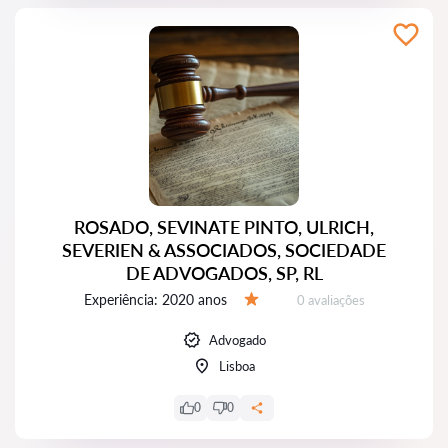
ROSADO, SEVINATE PINTO, ULRICH,
SEVERIEN & ASSOCIADOS, SOCIEDADE
DE ADVOGADOS, SP, RL
Experiência:
2020 anos
Avaliações:
0 avaliações
Avaliação:
Advogado
Lisboa
0
0