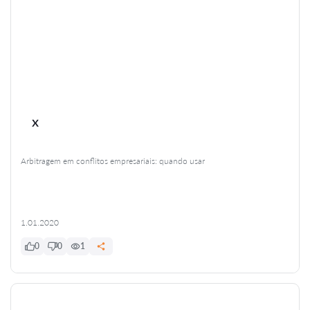
x
Arbitragem em conflitos empresariais: quando usar
1.01.2020
0
0
1