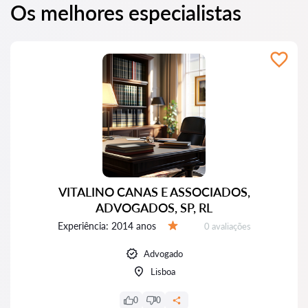
Os melhores especialistas
VITALINO CANAS E ASSOCIADOS,
ADVOGADOS, SP, RL
Experiência:
2014 anos
Avaliações:
0 avaliações
Avaliação:
Advogado
Lisboa
0
0