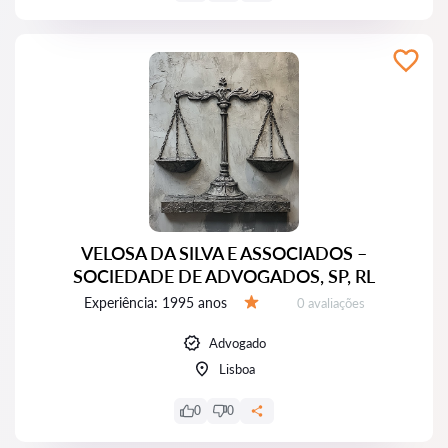
VELOSA DA SILVA E ASSOCIADOS –
SOCIEDADE DE ADVOGADOS, SP, RL
Experiência:
1995 anos
Avaliações:
0 avaliações
Avaliação:
Advogado
Lisboa
0
0