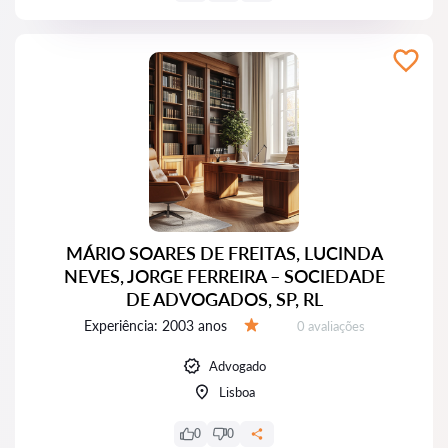
MÁRIO SOARES DE FREITAS, LUCINDA
NEVES, JORGE FERREIRA – SOCIEDADE
DE ADVOGADOS, SP, RL
Experiência:
2003 anos
Avaliações:
0 avaliações
Avaliação:
Advogado
Lisboa
0
0