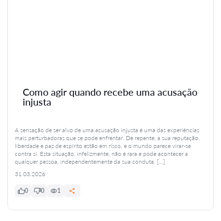
Como agir quando recebe uma acusação
injusta
A sensação de ser alvo de uma acusação injusta é uma das experiências
mais perturbadoras que se pode enfrentar. De repente, a sua reputação,
liberdade e paz de espírito estão em risco, e o mundo parece virar-se
contra si. Esta situação, infelizmente, não é rara e pode acontecer a
qualquer pessoa, independentemente da sua conduta. […]
31.03.2026
0
0
1