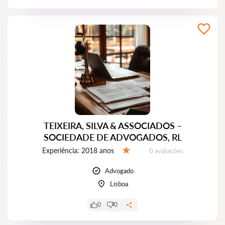
TEIXEIRA, SILVA & ASSOCIADOS –
SOCIEDADE DE ADVOGADOS, RL
Experiência:
2018 anos
Avaliações:
0 avaliações
Avaliação:
Advogado
Lisboa
0
0