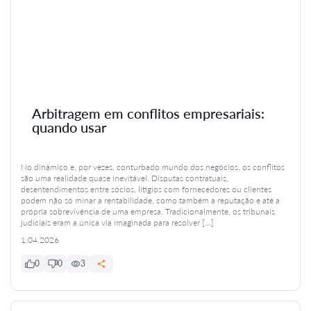
Arbitragem em conflitos empresariais:
quando usar
No dinâmico e, por vezes, conturbado mundo dos negócios, os conflitos
são uma realidade quase inevitável. Disputas contratuais,
desentendimentos entre sócios, litígios com fornecedores ou clientes
podem não só minar a rentabilidade, como também a reputação e até a
própria sobrevivência de uma empresa. Tradicionalmente, os tribunais
judiciais eram a única via imaginada para resolver […]
1.04.2026
0
0
3