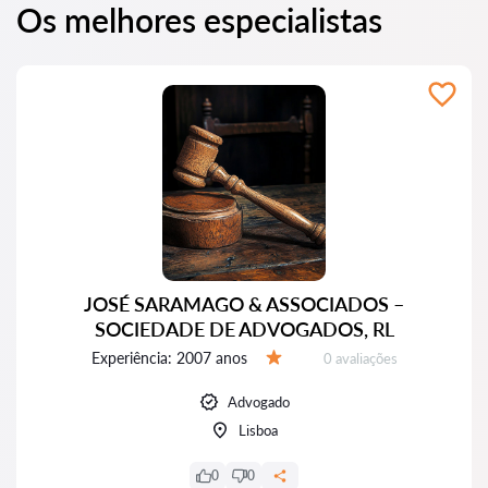
Os melhores especialistas
JOSÉ SARAMAGO & ASSOCIADOS –
SOCIEDADE DE ADVOGADOS, RL
Experiência:
2007 anos
Avaliações:
0 avaliações
Avaliação:
Advogado
Lisboa
0
0