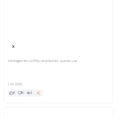
x
Arbitragem em conflitos empresariais: quando usar
1.01.2020
0
0
1