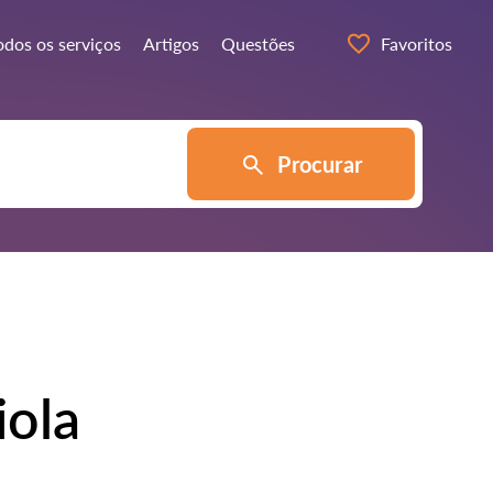
odos os serviços
Artigos
Questões
Favoritos
Procurar
iola