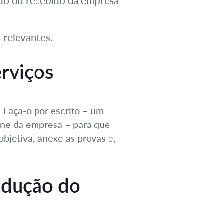
do ou recebido da empresa
 relevantes.
rviços
 Faça-o por escrito – um
line da empresa – para que
bjetiva, anexe as provas e,
Redução do