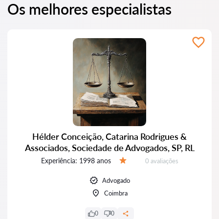
Os melhores especialistas
Hélder Conceição, Catarina Rodrigues &
Associados, Sociedade de Advogados, SP, RL
Experiência:
1998 anos
Avaliações:
0 avaliações
Avaliação:
Advogado
Coimbra
0
0