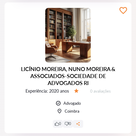
LICÍNIO MOREIRA, NUNO MOREIRA &
ASSOCIADOS-SOCIEDADE DE
ADVOGADOS RI
Experiência:
2020 anos
Avaliações:
0 avaliações
Avaliação:
Advogado
Coimbra
0
0