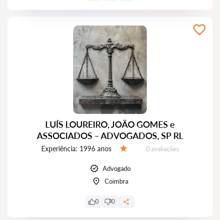
LUÍS LOUREIRO, JOÃO GOMES e
ASSOCIADOS – ADVOGADOS, SP RL
Experiência:
1996 anos
Avaliações:
0 avaliações
Avaliação:
Advogado
Coimbra
0
0