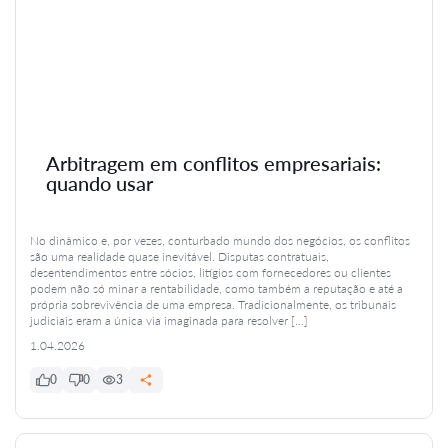
Arbitragem em conflitos empresariais:
quando usar
No dinâmico e, por vezes, conturbado mundo dos negócios, os conflitos
são uma realidade quase inevitável. Disputas contratuais,
desentendimentos entre sócios, litígios com fornecedores ou clientes
podem não só minar a rentabilidade, como também a reputação e até a
própria sobrevivência de uma empresa. Tradicionalmente, os tribunais
judiciais eram a única via imaginada para resolver […]
1.04.2026
0
0
3