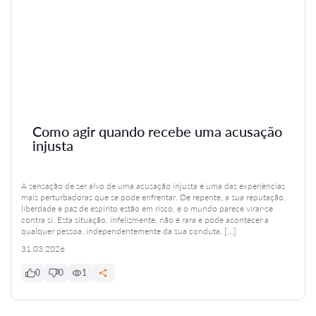
Como agir quando recebe uma acusação
injusta
A sensação de ser alvo de uma acusação injusta é uma das experiências
mais perturbadoras que se pode enfrentar. De repente, a sua reputação,
liberdade e paz de espírito estão em risco, e o mundo parece virar-se
contra si. Esta situação, infelizmente, não é rara e pode acontecer a
qualquer pessoa, independentemente da sua conduta. […]
31.03.2026
0
0
1