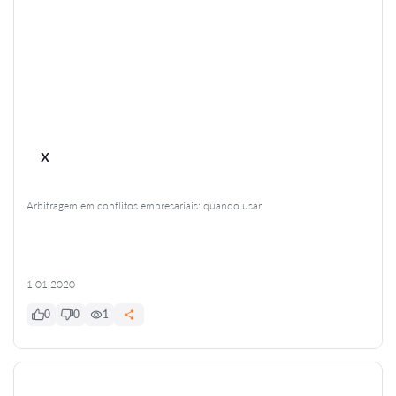
x
Arbitragem em conflitos empresariais: quando usar
1.01.2020
0
0
1