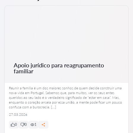
Apoio jurídico para reagrupamento
familiar
Reunir a família é um dos maiores sonhos de quem decide construir uma
nova vida em Portugal. Sabemos que, para muitos, ver os seus entes
queridos ao seu lado é o verdadeiro significado de “estar em casa”. Mas,
enquanto o coração anseia por essa união, a mente pode ficar um pouco
confusa com a burocracia. […]
27.03.2026
0
0
1