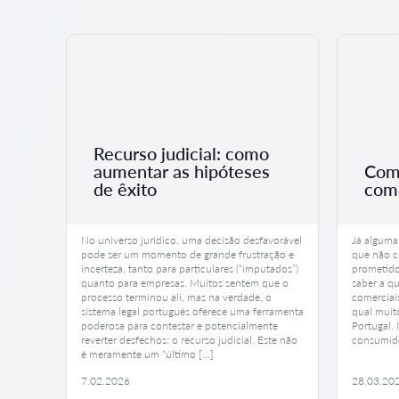
Recurso judicial: como
aumentar as hipóteses
Como
de êxito
come
is
No universo jurídico, uma decisão desfavorável
Já alguma
s
pode ser um momento de grande frustração e
que não c
o belo
incerteza, tanto para particulares (“imputados”)
prometido
onho,
quanto para empresas. Muitos sentem que o
saber a qu
ança
processo terminou ali, mas na verdade, o
comerciai
r este
sistema legal português oferece uma ferramenta
qual muit
poderosa para contestar e potencialmente
Portugal.
reverter desfechos: o recurso judicial. Este não
consumido
é meramente um “último […]
7.02.2026
28.03.20