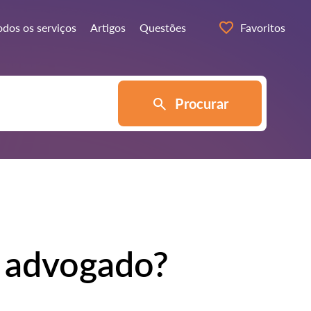
odos os serviços
Artigos
Questões
Favoritos
Procurar
 advogado?