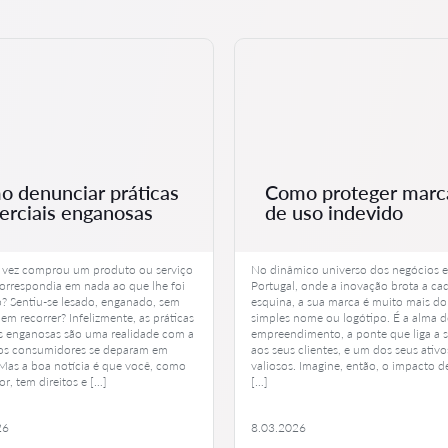
 denunciar práticas
Como proteger marc
rciais enganosas
de uso indevido
 vez comprou um produto ou serviço
No dinâmico universo dos negócios 
orrespondia em nada ao que lhe foi
Portugal, onde a inovação brota a ca
? Sentiu-se lesado, enganado, sem
esquina, a sua marca é muito mais d
em recorrer? Infelizmente, as práticas
simples nome ou logótipo. É a alma d
s enganosas são uma realidade com a
empreendimento, a ponte que liga a s
os consumidores se deparam em
aos seus clientes, e um dos seus ativo
 Mas a boa notícia é que você, como
valiosos. Imagine, então, o impacto 
r, tem direitos e […]
[…]
26
8.03.2026