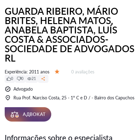
GUARDA RIBEIRO, MÁRIO
BRITES, HELENA MATOS,
ANABELA BAPTISTA, LUÍS
COSTA & ASSOCIADOS-
SOCIEDADE DE ADVOGADOS
RL
Avaliações:
Experiência:
2011 anos
0 avaliações
Avaliação:
0
0
21
Advogado
Rua Prof. Narciso Costa, 25 - 1º C e D / - Bairro dos Capuchos
АДВОКАТ
Informações sobre o especialista