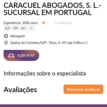
CARACUEL ABOGADOS, S. L.-
SUCURSAL EM PORTUGAL
Avaliações:
Experiência:
2006 anos
0 avaliações
Avaliação:
0
0
7
Advogado
Quinta da Correeira/Edfº. Sirius, lt. 49 Loja 8 Bloco C
АДВОКАТ
Informações sobre o especialista
Avaliações
Adicionar avaliação