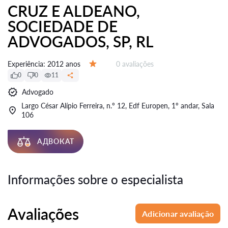
CRUZ E ALDEANO,
SOCIEDADE DE
ADVOGADOS, SP, RL
Avaliações:
Experiência:
2012 anos
0 avaliações
Avaliação:
0
0
11
Advogado
Largo César Alípio Ferreira, n.º 12, Edf Europen, 1º andar, Sala
106
АДВОКАТ
Informações sobre o especialista
Avaliações
Adicionar avaliação