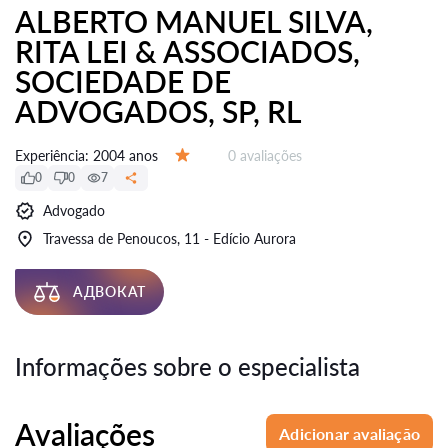
ALBERTO MANUEL SILVA,
RITA LEI & ASSOCIADOS,
SOCIEDADE DE
ADVOGADOS, SP, RL
Avaliações:
Experiência:
2004 anos
0 avaliações
Avaliação:
0
0
7
Advogado
Travessa de Penoucos, 11 - Edício Aurora
АДВОКАТ
Informações sobre o especialista
Avaliações
Adicionar avaliação