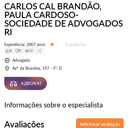
CARLOS CAL BRANDÃO,
PAULA CARDOSO-
SOCIEDADE DE ADVOGADOS
RI
Avaliações:
Experiência:
2007 anos
0 avaliações
Avaliação:
0
1
12
Advogado
Avª. da Boavista, 197 - 5º. D
АДВОКАТ
Informações sobre o especialista
Avaliações
Adicionar avaliação