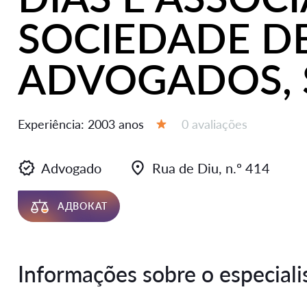
SOCIEDADE D
ADVOGADOS, S
Avaliações:
0 avaliações
Experiência:
2003 anos
Avaliação:
Advogado
Rua de Diu, n.º 414
АДВОКАТ
Informações sobre o especiali