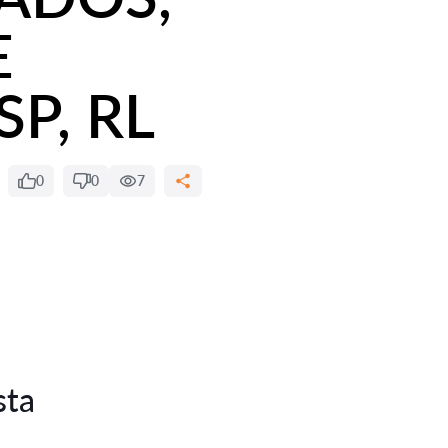
E
P, RL
0
0
7
sta