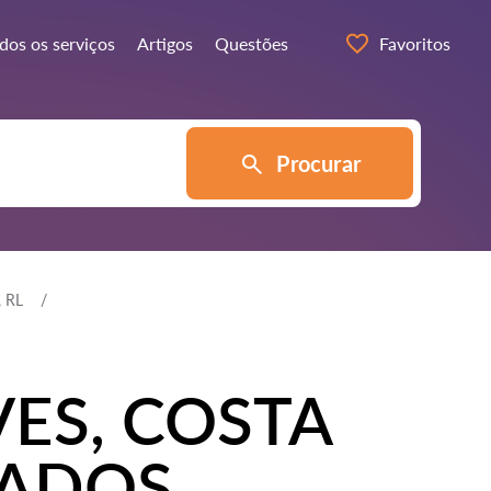
dos os serviços
Artigos
Questões
Favoritos
Procurar
 RL
ES, COSTA
IADOS,