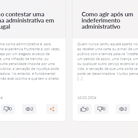
o contestar uma
Como agir após um
a administrativa em
indeferimento
ugal
administrativo
ma coima administrativa é, para
Quem nunca sentiu aquele aperto no
a experiência frustrante e, por vezes,
ao receber uma carta ou e-mail de um
Seja por um alegado excesso de
público com a temida palavra “indefer
, uma infração de trânsito, ou
um pedido de apoio, uma licença, um
outra penalidade imposta por uma
ou qualquer outro serviço essencial p
pública, a sensação de injustiça pode
vida, a sensação de que uma porta se
aladora. No entanto, é fundamental
pode ser desanimadora. Muitos pens
 não está sozinho e que tem o direito
[…]
26
10.02.2026
0
2
0
0
2