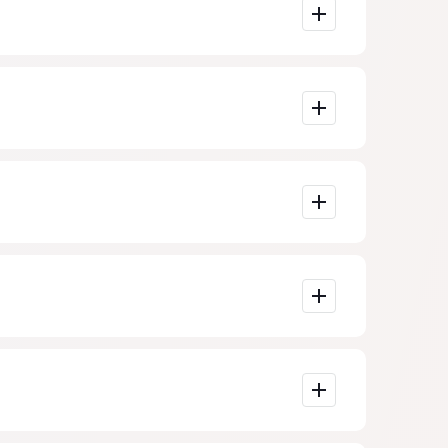
s.
ndo da
 advogados
que a pesquisa
er pagos.
serviços de um