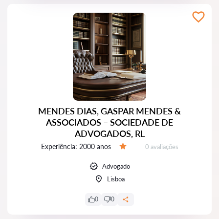
MENDES DIAS, GASPAR MENDES &
ASSOCIADOS – SOCIEDADE DE
ADVOGADOS, RL
Experiência:
2000 anos
Avaliações:
0 avaliações
Avaliação:
Advogado
Lisboa
0
0