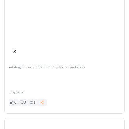
x
Arbitragem em conflitos empresariais: quando usar
1.01.2020
0
0
1