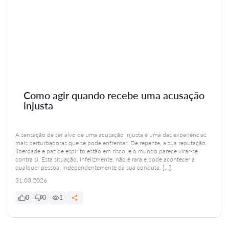
Como agir quando recebe uma acusação
injusta
A sensação de ser alvo de uma acusação injusta é uma das experiências
mais perturbadoras que se pode enfrentar. De repente, a sua reputação,
liberdade e paz de espírito estão em risco, e o mundo parece virar-se
contra si. Esta situação, infelizmente, não é rara e pode acontecer a
qualquer pessoa, independentemente da sua conduta. […]
31.03.2026
0
0
1