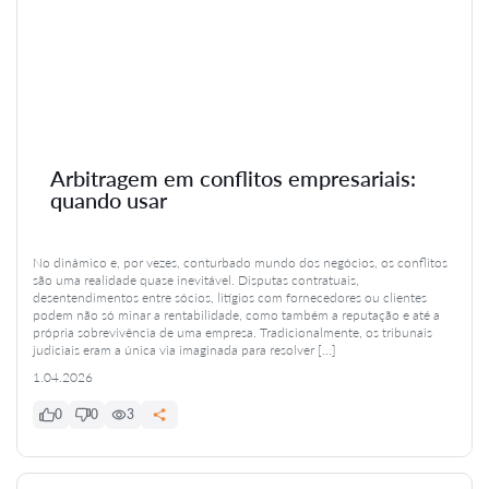
Arbitragem em conflitos empresariais:
quando usar
No dinâmico e, por vezes, conturbado mundo dos negócios, os conflitos
são uma realidade quase inevitável. Disputas contratuais,
desentendimentos entre sócios, litígios com fornecedores ou clientes
podem não só minar a rentabilidade, como também a reputação e até a
própria sobrevivência de uma empresa. Tradicionalmente, os tribunais
judiciais eram a única via imaginada para resolver […]
1.04.2026
0
0
3