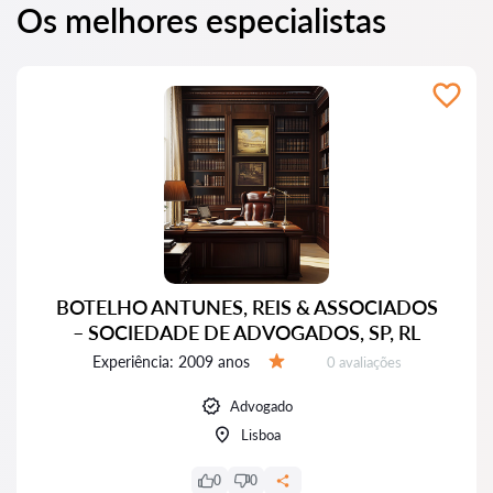
Os melhores especialistas
BOTELHO ANTUNES, REIS & ASSOCIADOS
– SOCIEDADE DE ADVOGADOS, SP, RL
Experiência:
2009 anos
Avaliações:
0 avaliações
Avaliação:
Advogado
Lisboa
0
0