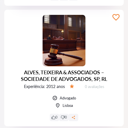
ALVES, TEIXEIRA & ASSOCIADOS –
SOCIEDADE DE ADVOGADOS, SP, RL
Experiência:
2012 anos
Avaliações:
0 avaliações
Avaliação:
Advogado
Lisboa
0
0